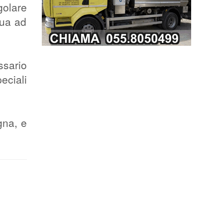
golare
qua ad
ssario
eciali
gna, e