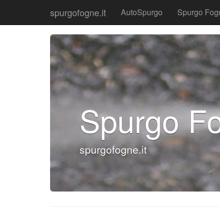
spurgofogne.it
AutoSpurgo
Spurgo Fog
Spurgo F
spurgofogne.it