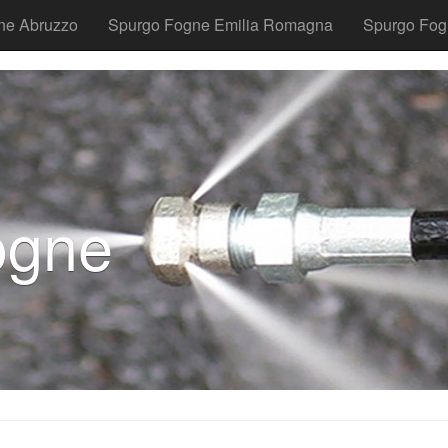
ne Abruzzo
Spurgo Fogne Emilia Romagna
Spurgo Fog
ogne